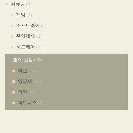
컴퓨팅
(9)
게임
(1)
소프트웨어
(2)
운영체제
(2)
하드웨어
(2)
헬스-건강
(58)
식단
(1)
영양제
(52)
의학
(4)
피트니스
(1)