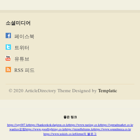
소셜미디어
페이스북
트위터
유튜브
RSS 피드
© 2020 ArticleDirectory Theme Designed by
Templatic
좋은 링크
https://spy007.kr
https://hankookok-daejeon.co.kr
https://www.rasting.co.kr
https://spreadmarket.co.kr
wanlico포럼
https://www.goodlighting.co.kr
https://mindfulteens.kr
https://www.soundmeca.co.kr
https://www.uskids.co.kr
filerun의 블로그