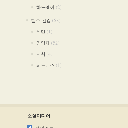
(2)
하드웨어
(58)
헬스-건강
(1)
식단
(52)
영양제
(4)
의학
(1)
피트니스
소셜미디어
페이스북