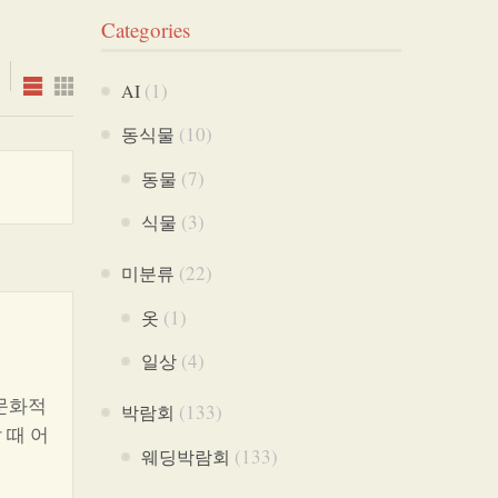
Categories
(1)
AI
(10)
동식물
(7)
동물
(3)
식물
(22)
미분류
(1)
옷
(4)
일상
 문화적
(133)
박람회
 때 어
(133)
웨딩박람회