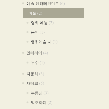
(6)
예술-엔터테인먼트
(2)
미술
(2)
영화-예능
(1)
음악
(1)
행위예술-시
(4)
인테리어
(1)
누수
(3)
자동차
(5)
재테크
(3)
부동산
(2)
암호화폐