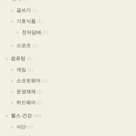
글쓰기
(1)
기호식품
(1)
전자담배
(1)
스포츠
(1)
컴퓨팅
(9)
게임
(1)
소프트웨어
(2)
운영체제
(2)
하드웨어
(2)
헬스-건강
(58)
식단
(1)