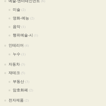
예술-엔터테인먼트
(6)
미술
(2)
영화-예능
(2)
음악
(1)
행위예술-시
(1)
인테리어
(4)
누수
(1)
자동차
(3)
재테크
(5)
부동산
(3)
암호화폐
(2)
전자제품
(2)