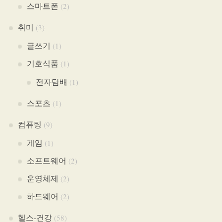
스마트폰
(2)
취미
(3)
글쓰기
(1)
기호식품
(1)
전자담배
(1)
스포츠
(1)
컴퓨팅
(9)
게임
(1)
소프트웨어
(2)
운영체제
(2)
하드웨어
(2)
헬스-건강
(58)