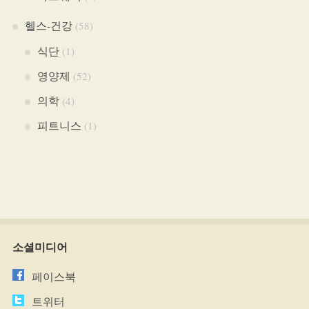
헬스-건강
(58)
식단
(1)
영양제
(52)
의학
(4)
피트니스
(1)
소셜미디어
페이스북
트위터