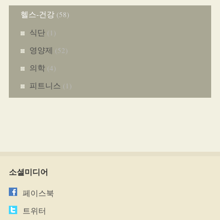
헬스-건강
(58)
식단
(1)
영양제
(52)
의학
(4)
피트니스
(1)
소셜미디어
페이스북
트위터