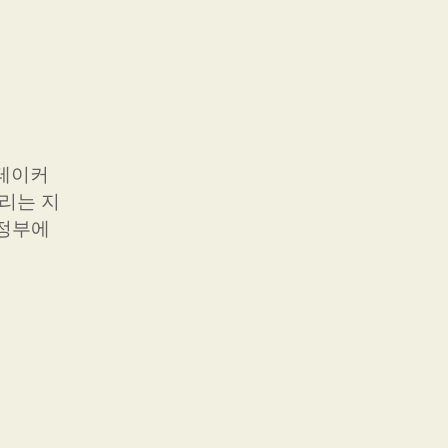
더테이커
우리는 지
 정부에