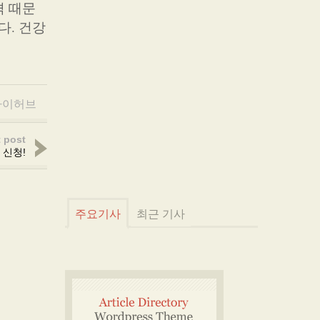
격 때문
다. 건강
아이허브
 post
 신청!
주요기사
최근 기사