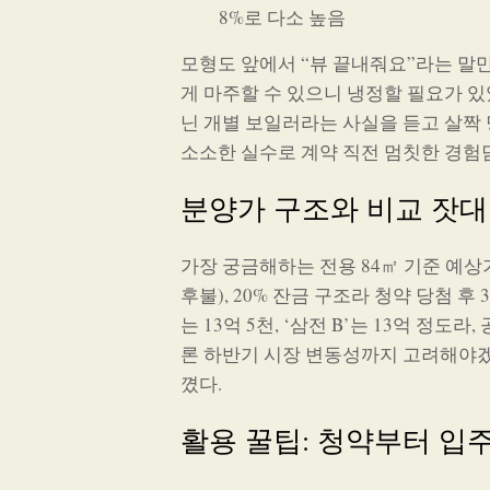
8%로 다소 높음
모형도 앞에서 “뷰 끝내줘요”라는 말만
게 마주할 수 있으니 냉정할 필요가 
닌 개별 보일러라는 사실을 듣고 살짝 당
소소한 실수로 계약 직전 멈칫한 경험
분양가 구조와 비교 잣대
가장 궁금해하는 전용 84㎡ 기준 예상가는
후불), 20% 잔금 구조라 청약 당첨 후
는 13억 5천, ‘삼전 B’는 13억 정
론 하반기 시장 변동성까지 고려해야겠
꼈다.
활용 꿀팁: 청약부터 입