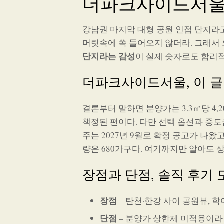
더파크사이드서울
강남권 마지막 대형 공원 인접 단지라
머릿속에 쏙 들어오지 않더라. 그래서 오
단지라는 감성
이 실제 숫자로도 합리
더파크사이드서울, 이 글
결론부터 말하면 분양가는 3.3㎡당 4,2
책정된 편이다. 다만 선택 옵션과 중도
주는 2027년 9월로 확정 공고가 나왔고,
량은 680가구다. 여기까지만 알아도 상
장점과 단점, 솔직 후기 
장점
– 탄천·한강 사이 공원뷰, 학
단점
– 분양가 상한제 미적용이라 