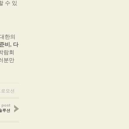
할 수 있
최대한의
준비, 다
박람회
여러분만
프로모션
 post
 솔루션