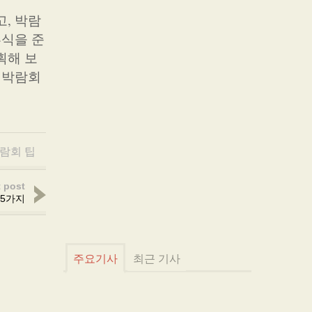
, 박람
혼식을 준
획해 보
딩박람회
람회 팁
 post
 5가지
주요기사
최근 기사