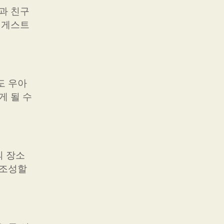
과 친구
 게스트
도 우아
게 될 수
의 장소
 조성할