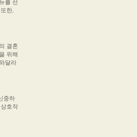
뉴를 선
또한,
의 결혼
을 위해
도와달라
 신중하
 상호작