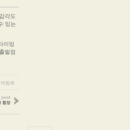
 감각도
수 있는
 타이밍
 출발점
딩박람회
 post
 함정