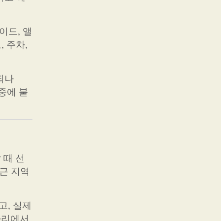
이드, 앨
 주차,
되나
중에 붙
 때 선
인근 지역
고, 실제
자리에서