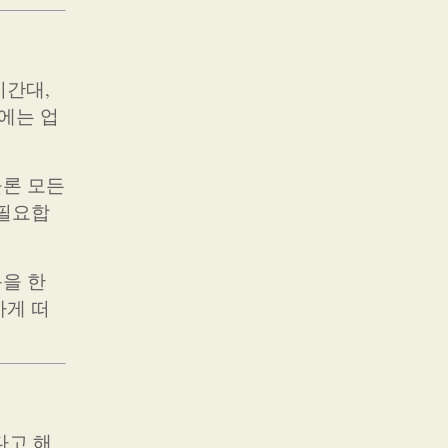
시간대,
에는 업
물론 모든
 필요합
목을 한
하게 떠
다고 해